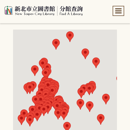
:::
:::