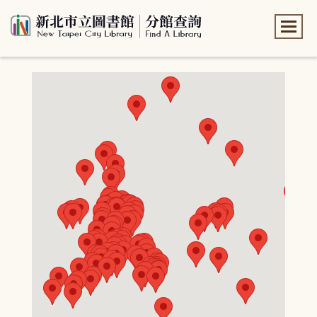
:::
:::