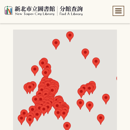
:::
:::