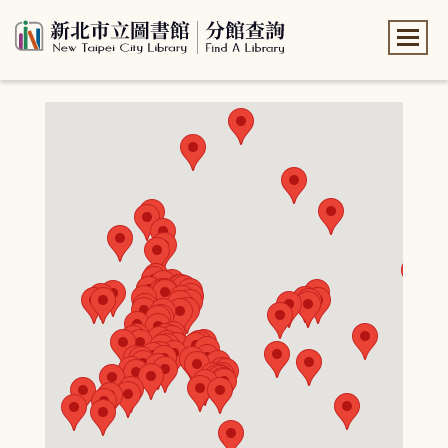
:::
:::