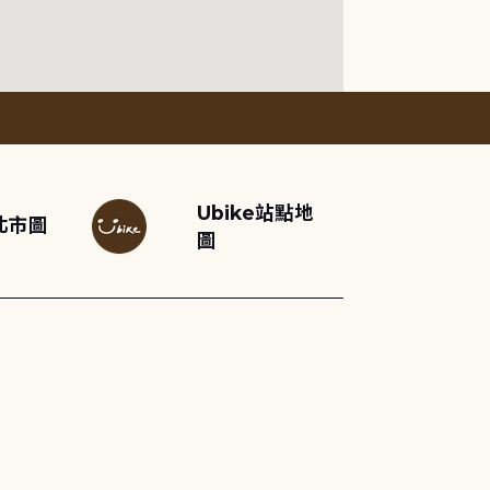
Ubike站點地
北市圖
圖