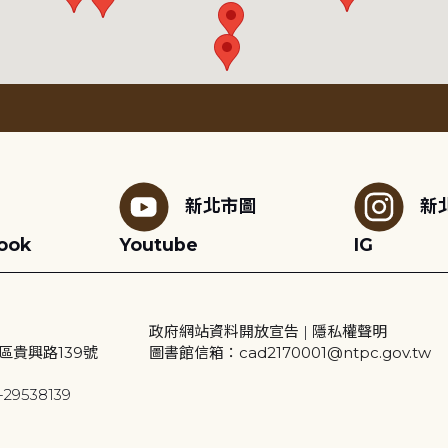
新北市圖
新
ook
Youtube
IG
政府網站資料開放宣告
|
隱私權聲明
區貴興路139號
圖書館信箱：cad2170001@ntpc.gov.tw
29538139