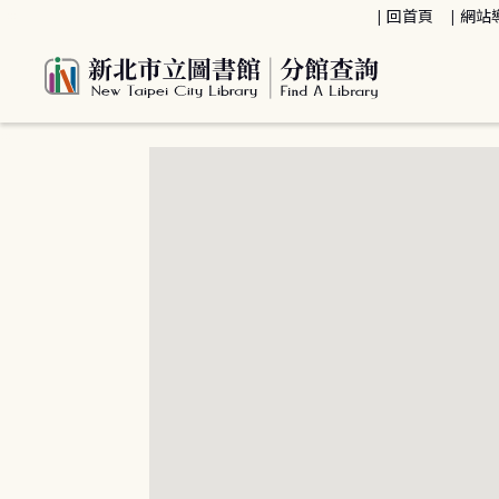
:::
回首頁
網站
:::