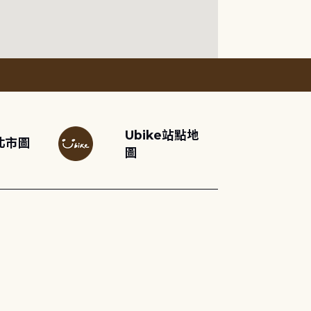
Ubike站點地
北市圖
圖