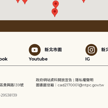
新北市圖
新
ook
Youtube
IG
政府網站資料開放宣告
|
隱私權聲明
區貴興路139號
圖書館信箱：cad2170001@ntpc.gov.tw
29538139