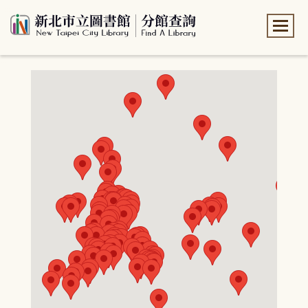
:::
:::