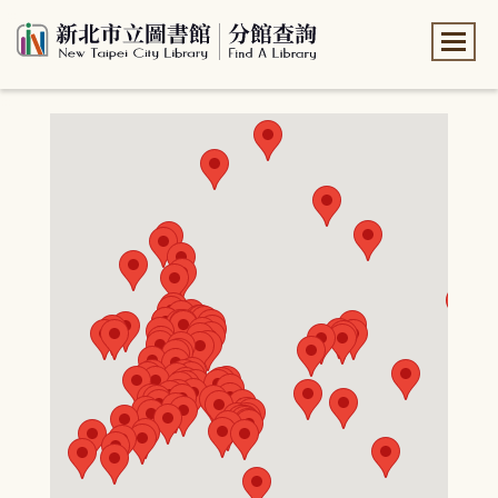
:::
:::