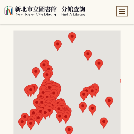
:::
:::