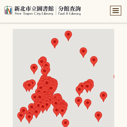
:::
:::