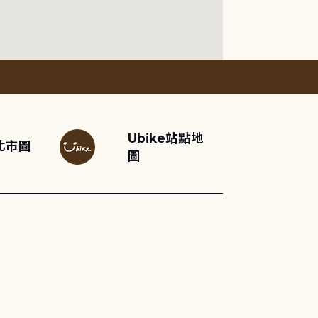
Ubike站點地
北市圖
圖