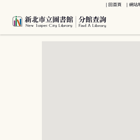
:::
回首頁
網站
:::