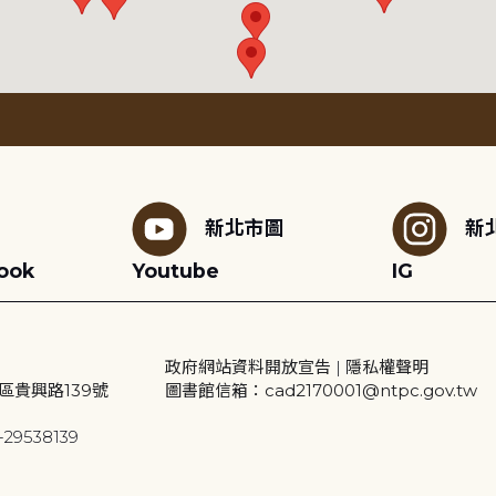
新北市圖
新
ook
Youtube
IG
政府網站資料開放宣告
|
隱私權聲明
區貴興路139號
圖書館信箱：cad2170001@ntpc.gov.tw
29538139