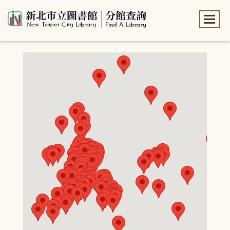
:::
:::