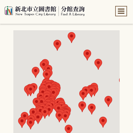
:::
:::