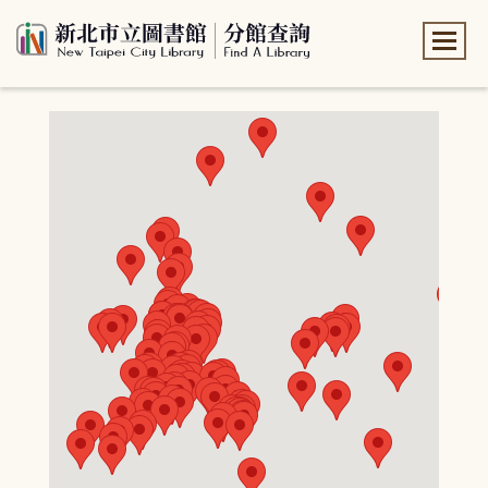
:::
:::