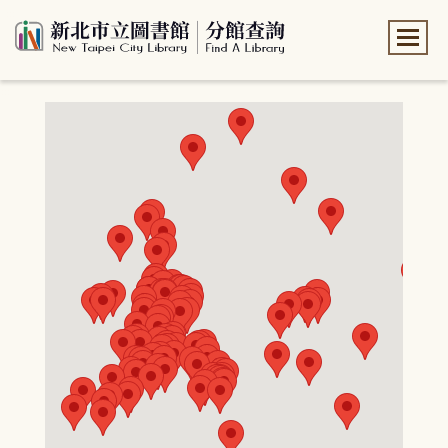
:::
:::