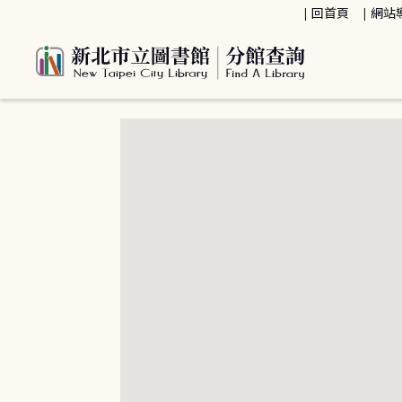
:::
回首頁
網站
:::