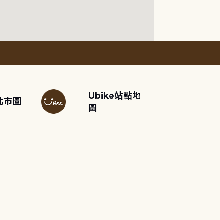
Ubike站點地
北市圖
圖