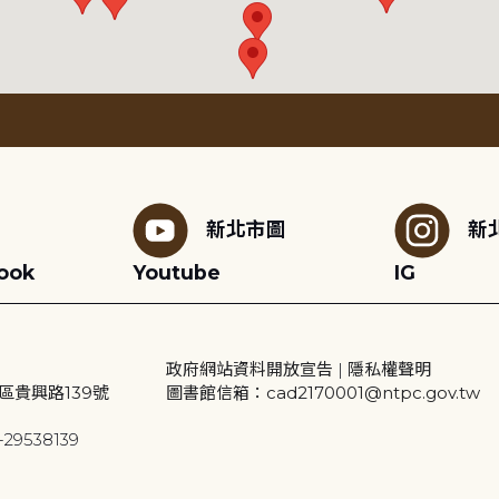
新北市圖
新
ook
Youtube
IG
政府網站資料開放宣告
|
隱私權聲明
區貴興路139號
圖書館信箱：cad2170001@ntpc.gov.tw
29538139