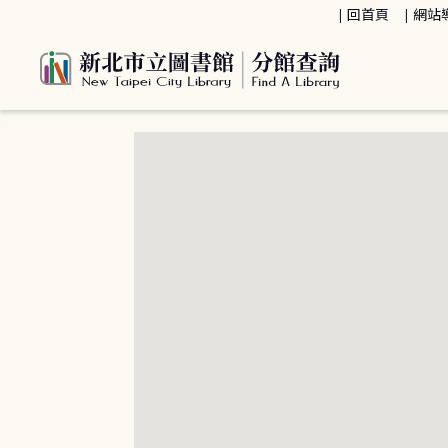
:::
回首頁
網站
:::