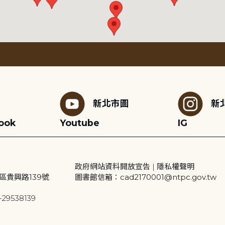
新北市圖
新
ook
Youtube
IG
政府網站資料開放宣告
|
隱私權聲明
區貴興路139號
圖書館信箱：cad2170001@ntpc.gov.tw
29538139