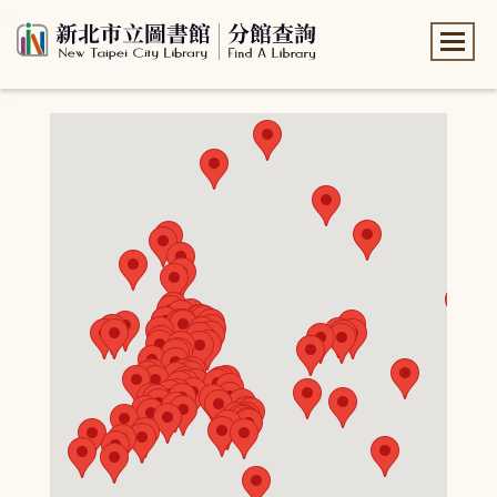
:::
:::