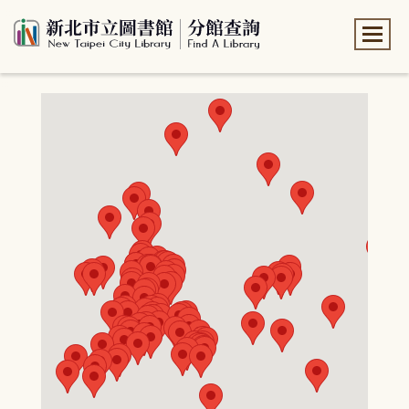
:::
:::