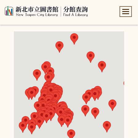
:::
:::