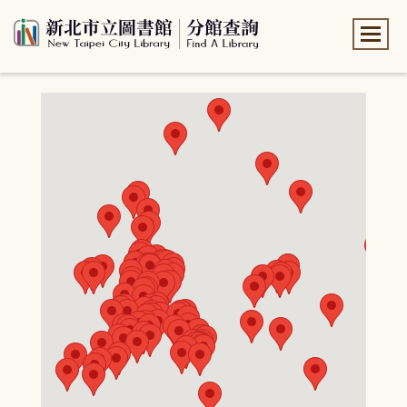
:::
:::