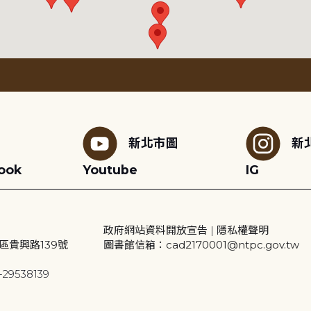
新北市圖
新
ook
Youtube
IG
政府網站資料開放宣告
|
隱私權聲明
區貴興路139號
圖書館信箱：cad2170001@ntpc.gov.tw
29538139