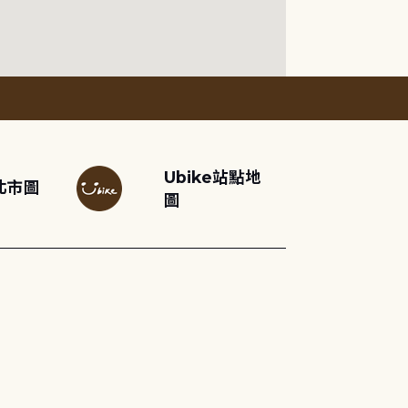
Ubike站點地
北市圖
圖