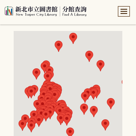
:::
:::