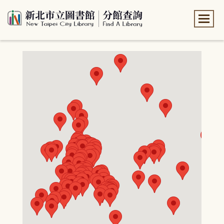
:::
:::