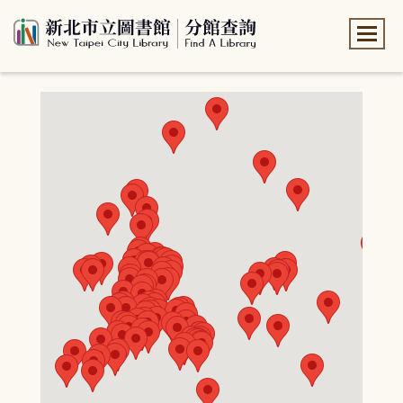
:::
:::