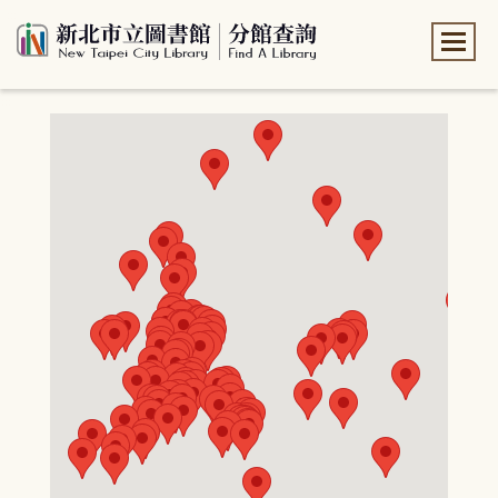
:::
:::