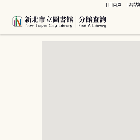
:::
回首頁
網站
:::