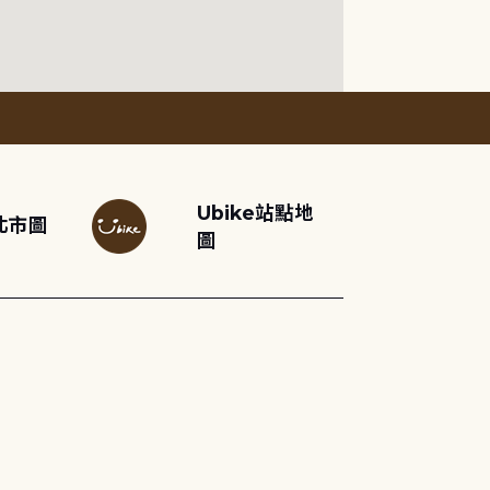
Ubike站點地
北市圖
圖