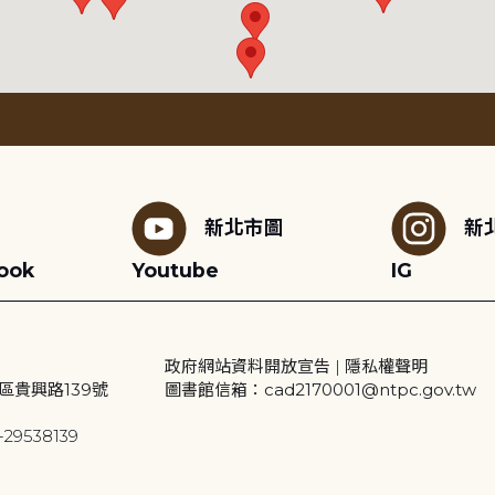
新北市圖
新
ook
Youtube
IG
政府網站資料開放宣告
|
隱私權聲明
區貴興路139號
圖書館信箱：cad2170001@ntpc.gov.tw
29538139