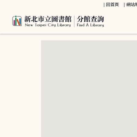
:::
回首頁
網站
:::