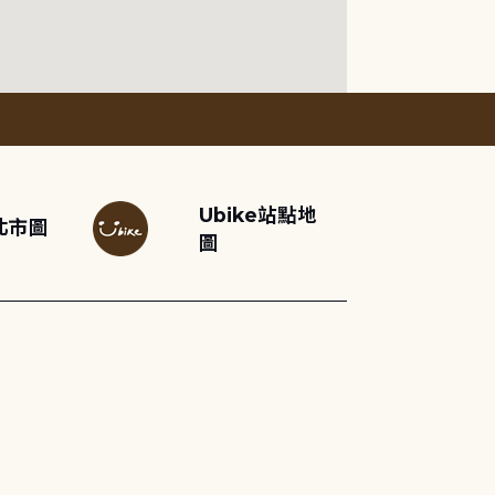
Ubike站點地
北市圖
圖