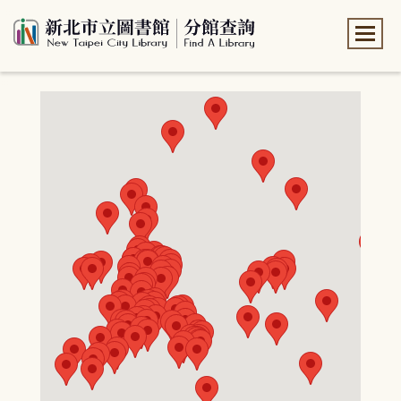
:::
:::