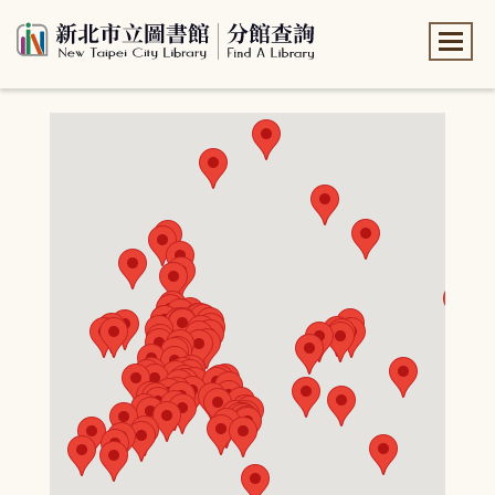
:::
:::