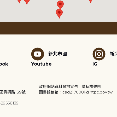
新北市圖
新
ook
Youtube
IG
政府網站資料開放宣告
|
隱私權聲明
區貴興路139號
圖書館信箱：cad2170001@ntpc.gov.tw
29538139