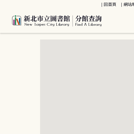
:::
回首頁
網站
:::