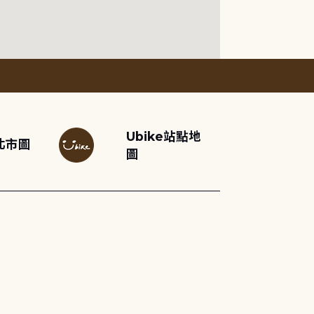
Ubike站點地
北市圖
圖