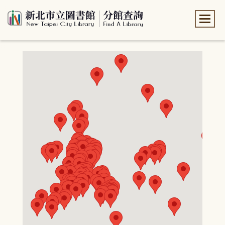
:::
:::