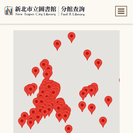
:::
:::