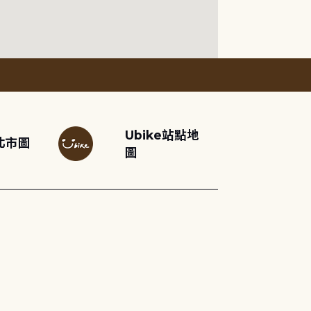
Ubike站點地
北市圖
圖