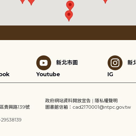
新北市圖
新
ook
Youtube
IG
政府網站資料開放宣告
|
隱私權聲明
區貴興路139號
圖書館信箱：cad2170001@ntpc.gov.tw
29538139