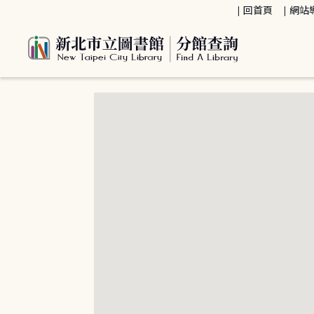
:::
回首頁
網站
:::