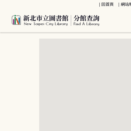
:::
回首頁
網站
:::