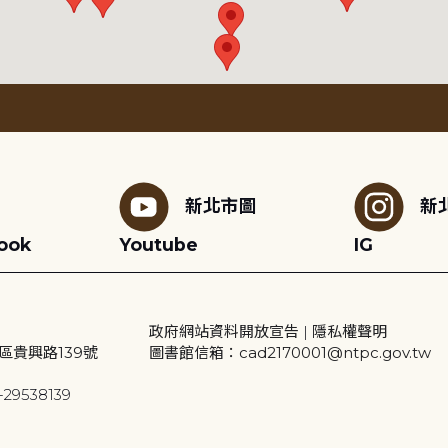
新北市圖
新
ook
Youtube
IG
政府網站資料開放宣告
|
隱私權聲明
區貴興路139號
圖書館信箱：cad2170001@ntpc.gov.tw
29538139