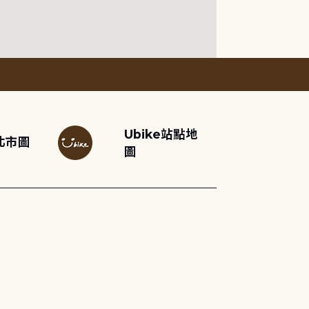
Ubike站點地
北市圖
圖