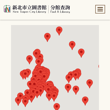
:::
:::