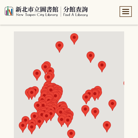
:::
:::