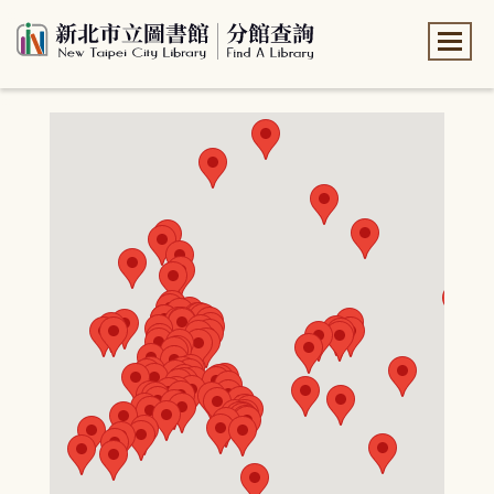
:::
:::