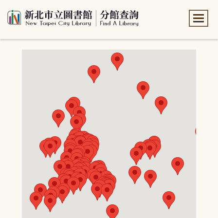
:::
:::