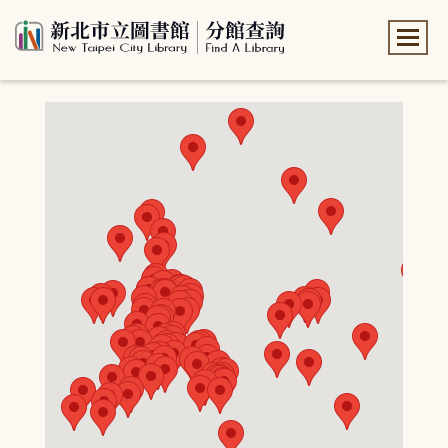
:::
:::