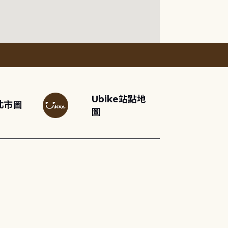
Ubike站點地
北市圖
圖