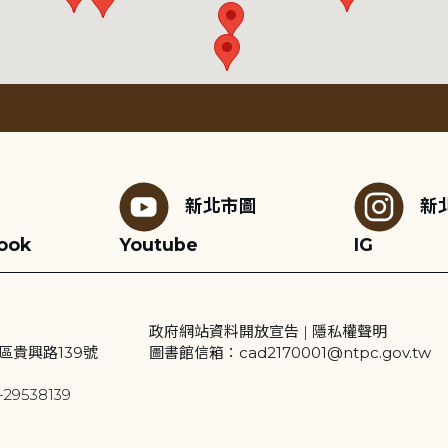
新北市圖
新
ook
Youtube
IG
政府網站資料開放宣告
|
隱私權聲明
區貴興路139號
圖書館信箱：cad2170001@ntpc.gov.tw
29538139