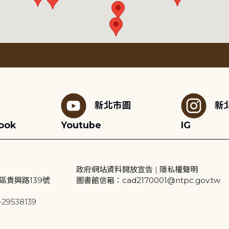
新北市圖
新
ook
Youtube
IG
政府網站資料開放宣告
|
隱私權聲明
區貴興路139號
圖書館信箱：cad2170001@ntpc.gov.tw
29538139