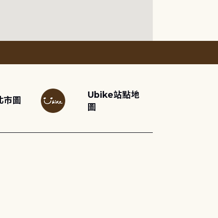
Ubike站點地
北市圖
圖