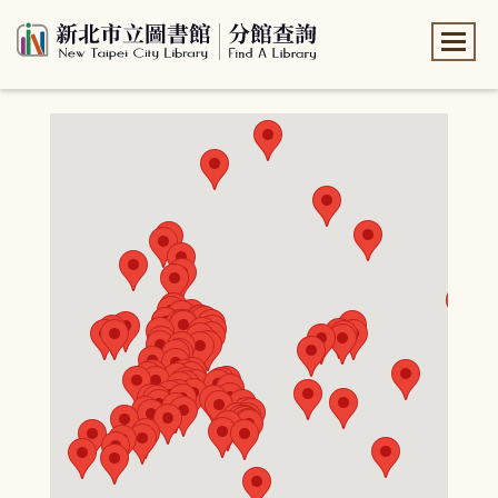
:::
:::