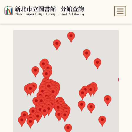
:::
:::