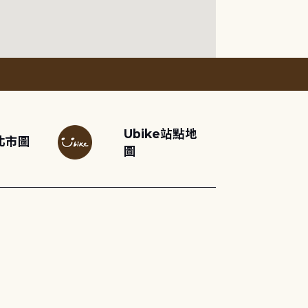
Ubike站點地
北市圖
圖