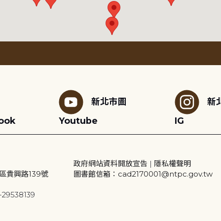
新北市圖
新
ook
Youtube
IG
政府網站資料開放宣告
|
隱私權聲明
區貴興路139號
圖書館信箱：cad2170001@ntpc.gov.tw
29538139