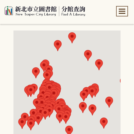
:::
:::