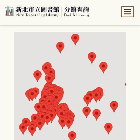
:::
:::