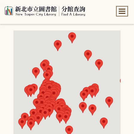
:::
:::