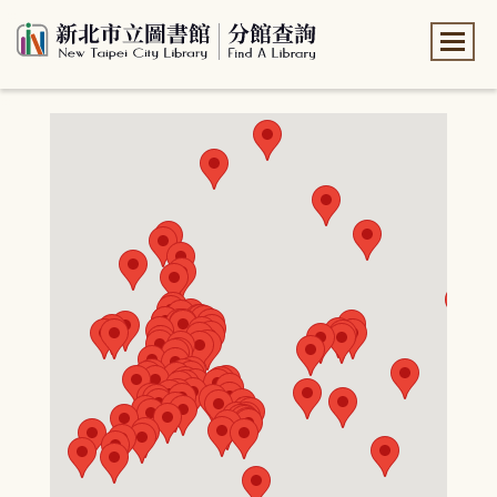
:::
:::