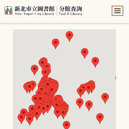
:::
:::